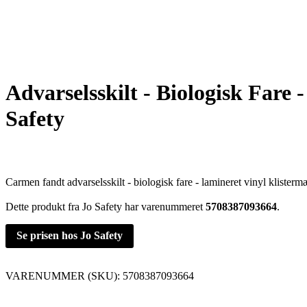
Advarselsskilt - Biologisk Fare
Safety
Carmen fandt advarselsskilt - biologisk fare - lamineret vinyl klistermæ
Dette produkt fra Jo Safety har varenummeret
5708387093664
.
Se prisen hos Jo Safety
VARENUMMER (SKU):
5708387093664