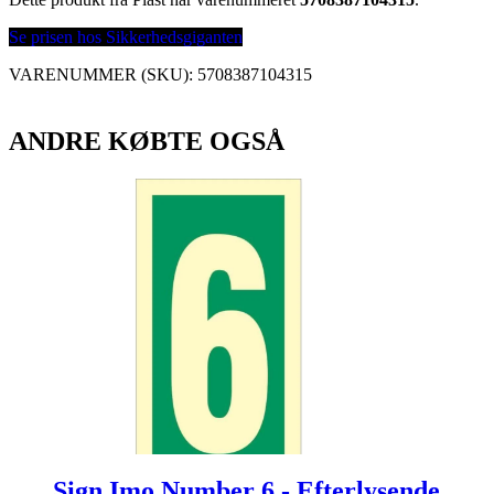
Se prisen hos Sikkerhedsgiganten
VARENUMMER (SKU):
5708387104315
ANDRE KØBTE OGSÅ
Sign Imo Number 6 - Efterlysende