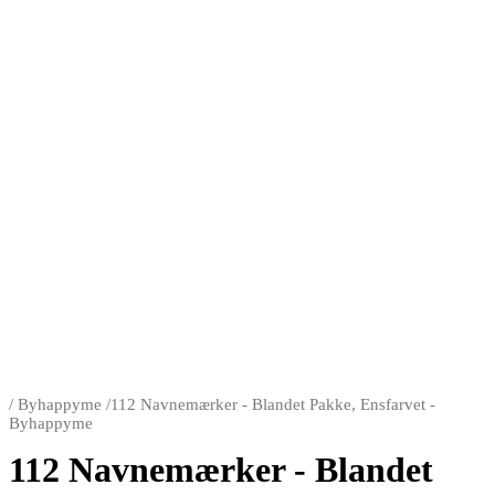
/
Byhappyme
/
112 Navnemærker - Blandet Pakke, Ensfarvet -
Byhappyme
112 Navnemærker - Blandet