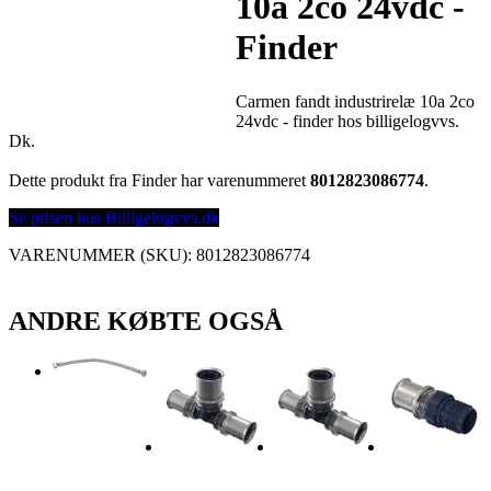
10a 2co 24vdc -
Finder
Carmen fandt industrirelæ 10a 2co
24vdc - finder hos billigelogvvs.
Dk.
Dette produkt fra Finder har varenummeret
8012823086774
.
Se prisen hos Billigelogvvs.dk
VARENUMMER (SKU):
8012823086774
ANDRE KØBTE OGSÅ