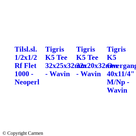
Tilsl.sl.
Tigris
Tigris
Tigris
1/2x1/2
K5 Tee
K5 Tee
K5
Rf Flet
32x25x32mm
32x20x32mm
Overgan
1000 -
- Wavin
- Wavin
40x11/4"
Neoperl
M/Np -
Wavin
© Copyright Carmen